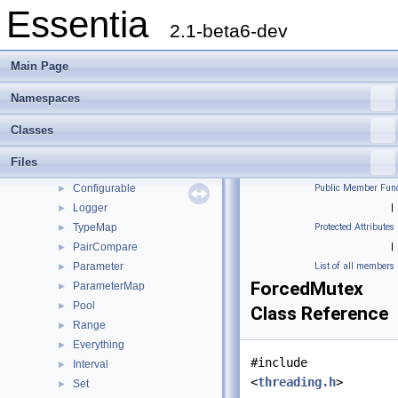
Essentia
Classes
▼
2.1-beta6-dev
Class List
▼
essentia
▼
Main Page
scheduler
►
standard
►
Namespaces
streaming
►
Classes
util
►
AlgorithmInfo
►
Files
EssentiaFactory
►
Configurable
Public Member Func
►
Logger
|
►
TypeMap
Protected Attributes
►
PairCompare
|
►
Parameter
List of all members
►
ForcedMutex
ParameterMap
►
Pool
►
Class Reference
Range
►
Everything
►
#include
Interval
►
<
threading.h
>
Set
►