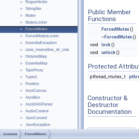
RogueVector
►
Stringifier
►
Public Member
Mutex
►
Functions
MutexLocker
►
ForcedMutex
()
ForcedMutex
►
ForcedMutexLocker
►
~ForcedMutex
()
EssentiaException
►
void
lock
()
case_insensitive_str_cmp
►
void
unlock
()
OrderedMap
►
EssentiaMap
►
Protected Attribu
TypeProxy
►
pthread_mutex_t
pthr
Tuple2
►
Position
►
AsciiCanvas
►
Constructor &
AsciiBox
►
Destructor
AsciiDAGParser
►
Documentation
AudioContext
►
JsonConvert
►
JsonException
►
YamlException
►
◆
essentia
ForcedMutex
YamlNode
►