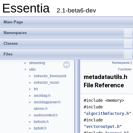
Essentia
Essentia Doxygen Documentation
►
2.1-beta6-dev
Namespaces
►
Classes
►
Main Page
Files
▼
File List
▼
Namespaces
doc
►
Classes
src
▼
essentia
▼
Files
scheduler
►
streaming
Namespaces
|
►
utils
Functions
▼
metadatautils.h
extractor_freesound
►
extractor_music
►
File Reference
tnt
►
asciidag.h
►
#include <memory>
asciidagparser.h
►
#include
atomic.h
"
algorithmfactory.h
"
audiocontext.h
►
#include
betools.h
►
"
vectoroutput.h
"
bpfutil.h
►