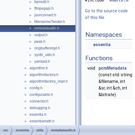
#include "
source.h
"
bpmutil.h
►
ffmpegapi.h
►
Go to the source code
jsonconvert.h
►
of this file.
MersenneTwister.h
►
metadatautils.h
►
Namespaces
output.h
►
peak.h
►
essentia
ringbufferimpl.h
►
synth_utils.h
►
Functions
yamlast.h
►
void
pcmMetadata
algorithm.h
►
(const std::string
algorithmfactory.h
►
&filename, int
algorithmfactory_impl.h
►
&sr, int &ch, int
config.h
►
&bitrate)
configurable.h
►
connector.h
►
debugging.h
►
essentia.h
►
essentiamath.h
►
essentiautil.h
►
src
essentia
utils
metadatautils.h
iotypewrappers.h
►