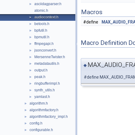
asciidagparser.h
►
atomic.h
Macros
audiocontext.h
►
#define
MAX_AUDIO_FRA
betools.h
►
bpfutil.h
►
bpmutil.h
►
Macro Definition D
ffmpegapi.h
►
jsonconvert.h
►
MersenneTwister.h
►
MAX_AUDIO_FR
metadatautils.h
►
◆
output.h
►
#define MAX_AUDIO_FRA
peak.h
►
ringbufferimpl.h
►
synth_utils.h
►
yamlast.h
►
algorithm.h
►
algorithmfactory.h
►
algorithmfactory_impl.h
►
config.h
►
configurable.h
►