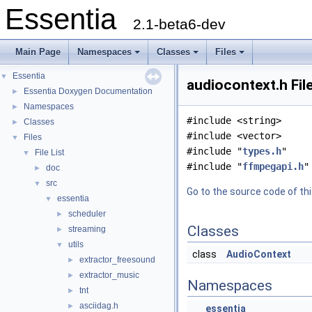
Essentia
2.1-beta6-dev
Main Page
Namespaces
Classes
Files
Essentia
▼
audiocontext.h Fil
Essentia Doxygen Documentation
►
Namespaces
►
#include <string>
Classes
►
#include <vector>
Files
▼
#include "
types.h
"
File List
▼
#include "
ffmpegapi.h
"
doc
►
src
▼
Go to the source code of this
essentia
▼
scheduler
►
Classes
streaming
►
utils
▼
class
AudioContext
extractor_freesound
►
extractor_music
►
Namespaces
tnt
►
asciidag.h
►
essentia