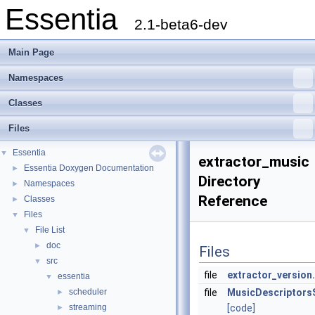
Essentia
2.1-beta6-dev
Main Page
Namespaces
Classes
Files
Essentia
▼
extractor_music
Essentia Doxygen Documentation
►
Directory
Namespaces
►
Reference
Classes
►
Files
▼
File List
▼
doc
►
Files
src
▼
file
extractor_version
essentia
▼
scheduler
file
MusicDescriptors
►
streaming
[code]
►